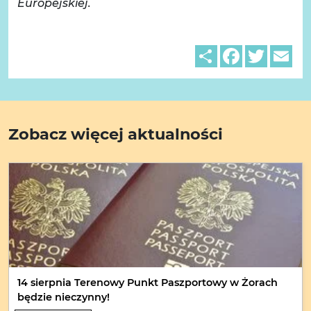
Europejskiej.
Share
Facebook
Twitter
Em
Zobacz więcej aktualności
14 sierpnia Terenowy Punkt Paszportowy w Żorach
będzie nieczynny!