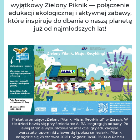
wyjątkowy Zielony Piknik — połączenie
edukacji ekologicznej i aktywnej zabawy,
które inspiruje do dbania o naszą planetę
już od najmłodszych lat!
Plakat promujący „Zielony Piknik. Misja: Recykling!” w Żorach. W
tle dzieci bawią się przy śmieciarce ALBA i segregują odpady. Po
lewej stronie wypunktowane atrakcje: gry edukacyjne,
warsztaty, upominki z lawendą i pokaz śmieciarki. Piknik
odbędzie się 28 czerwca 2025 r. w godz. 14:00–16:00 w Pałacu