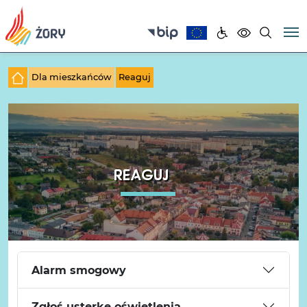
Dla mieszkańców
Reaguj
REAGUJ
Alarm smogowy
Zgłoś usterkę oświetlenia