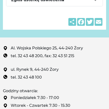
Share
Facebook
Twitter
Em
Al. Wojska Polskiego 25, 44-240 Żory
tel. 32 43 48 200, fax: 32 43 51 215
ul. Rynek 9, 44-240 Żory
tel. 32 43 48 100
Godziny otwarcia:
Poniedziałek 7:30 - 17:00
Wtorek - Czwartek 7:30 - 15:30