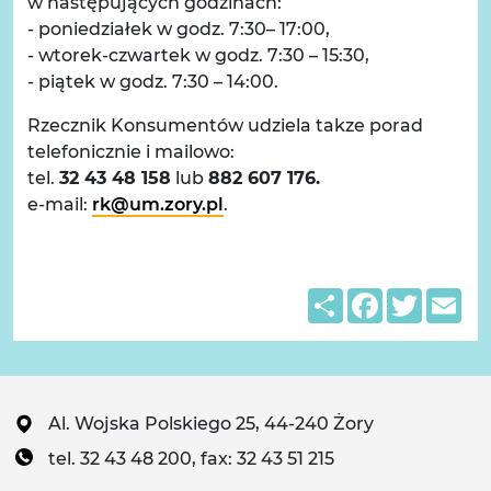
w następujących godzinach:
- poniedziałek w godz. 7:30– 17:00,
- wtorek-czwartek w godz. 7:30 – 15:30,
- piątek w godz. 7:30 – 14:00.
Rzecznik Konsumentów udziela takze porad
telefonicznie i mailowo:
tel.
32 43 48 158
lub
882 607 176.
e-mail:
rk@um.zory.pl
.
Share
Facebook
Twitter
Em
Al. Wojska Polskiego 25, 44-240 Żory
tel. 32 43 48 200, fax: 32 43 51 215