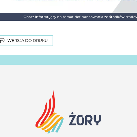
Obraz informujący na temat dofinansowania ze środków rządo
WERSJA DO DRUKU