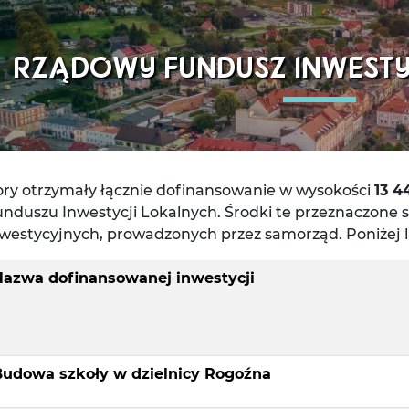
RZĄDOWY FUNDUSZ INWESTY
ory otrzymały łącznie dofinansowanie w wysokości
13 4
unduszu Inwestycji Lokalnych. Środki te przeznaczone 
nwestycyjnych, prowadzonych przez samorząd. Poniżej l
Nazwa
dofinansowanej inwestycji
Budowa szkoły w dzielnicy Rogoźna