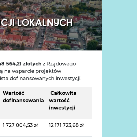
CJI LOKALNYCH
48 564,21 złotych
z Rządowego
są na wsparcie projektów
ista dofinansowanych inwestycji.
Wartość
Całkowita
dofinansowania
wartość
inwestycji
1 727 004,53 zł
12 171 723,68 zł