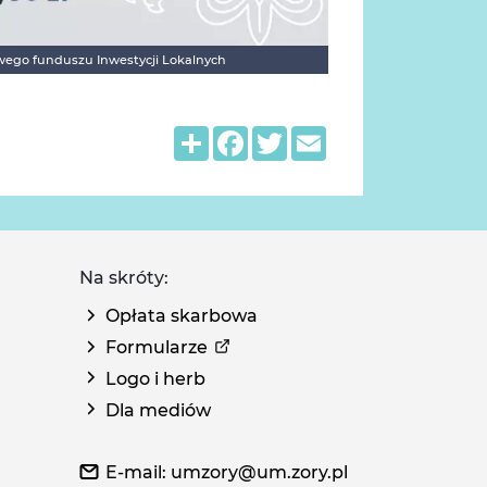
wego funduszu Inwestycji Lokalnych
Share
Facebook
Twitter
Email
Na skróty:
Opłata skarbowa
Formularze
Logo i herb
Dla mediów
E-mail: umzory@um.zory.pl