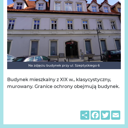
Na zdjęciu budynek przy ul. Szeptyckiego 6
Budynek mieszkalny z XIX w., klasycystyczny,
murowany. Granice ochrony obejmują budynek.
Share
Facebook
Twitter
Em