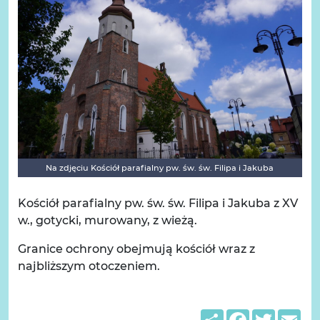
Na zdjęciu Kościół parafialny pw. św. św. Filipa i Jakuba
Kościół parafialny pw. św. św. Filipa i Jakuba z XV
w., gotycki, murowany, z wieżą.
Granice ochrony obejmują kościół wraz z
najbliższym otoczeniem.
Share
Facebook
Twitter
Em