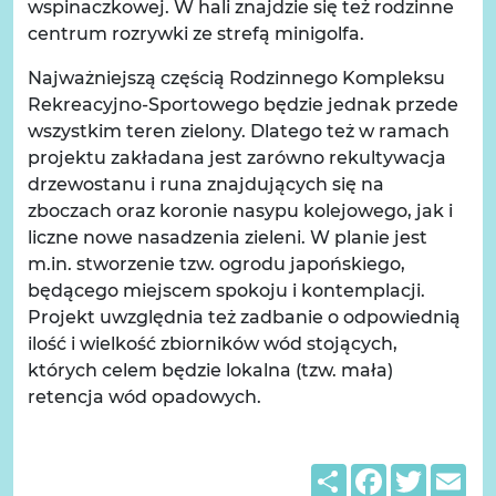
wspinaczkowej. W hali znajdzie się też rodzinne
centrum rozrywki ze strefą minigolfa.
Najważniejszą częścią Rodzinnego Kompleksu
Rekreacyjno-Sportowego będzie jednak przede
wszystkim teren zielony. Dlatego też w ramach
projektu zakładana jest zarówno rekultywacja
drzewostanu i runa znajdujących się na
zboczach oraz koronie nasypu kolejowego, jak i
liczne nowe nasadzenia zieleni. W planie jest
m.in. stworzenie tzw. ogrodu japońskiego,
będącego miejscem spokoju i kontemplacji.
Projekt uwzględnia też zadbanie o odpowiednią
ilość i wielkość zbiorników wód stojących,
których celem będzie lokalna (tzw. mała)
retencja wód opadowych.
Share
Facebook
Twitter
Em