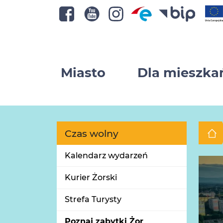
Miasto
Dla mieszk
Czas wolny
Kalendarz wydarzeń
Kurier Żorski
Strefa Turysty
Poznaj zabytki Żor