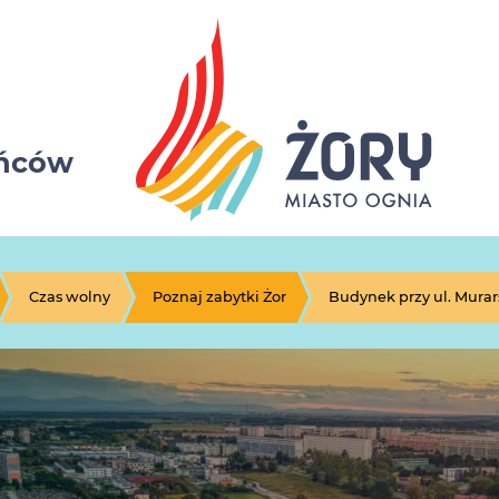
ańców
Czas wolny
Poznaj zabytki Żor
Budynek przy ul. Murars