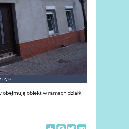
kiej 13
y obejmują obiekt w ramach działki
Share
Facebook
Twitter
Email