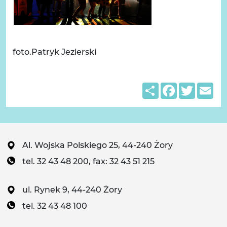
foto.Patryk Jezierski
Share
Facebook
Twitter
Em
Al. Wojska Polskiego 25, 44-240 Żory
tel. 32 43 48 200, fax: 32 43 51 215
ul. Rynek 9, 44-240 Żory
tel. 32 43 48 100