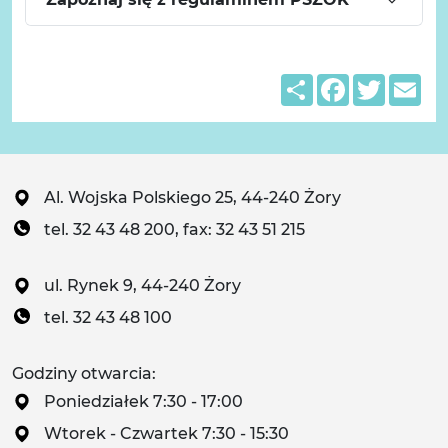
Share
Facebook
Twitter
Em
Al. Wojska Polskiego 25, 44-240 Żory
tel. 32 43 48 200, fax: 32 43 51 215
ul. Rynek 9, 44-240 Żory
tel. 32 43 48 100
Godziny otwarcia:
Poniedziałek 7:30 - 17:00
Wtorek - Czwartek 7:30 - 15:30