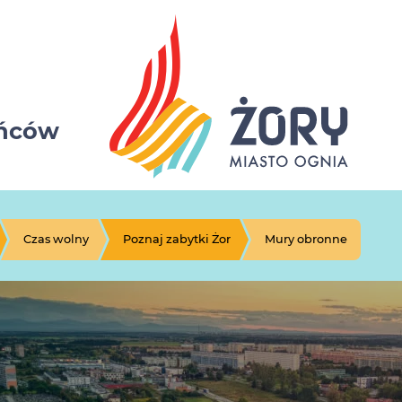
ańców
Czas wolny
Poznaj zabytki Żor
Mury obronne