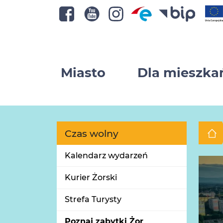
Miasto
Dla mieszk
Czas wolny
Kalendarz wydarzeń
Kurier Żorski
Strefa Turysty
Poznaj zabytki Żor