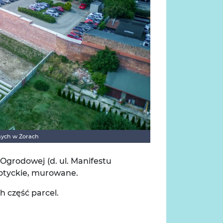
nych w Żorach
Ogrodowej (d. ul. Manifestu
gotyckie, murowane.
 część parcel.