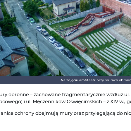
Na zdjęciu amfiteatr przy murach obron
ury obronne – zachowane fragmentarycznie wzdłuż ul. 
pcowego) i ul. Męczenników Oświęcimskich – z XIV w., 
anice ochrony obejmują mury oraz przylegającą do nich