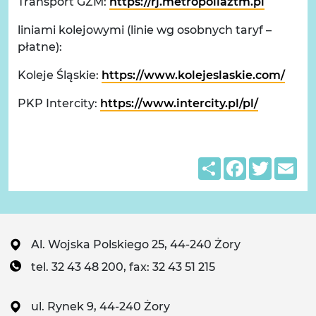
Transport GZM:
https://rj.metropoliaztm.pl
liniami kolejowymi (linie wg osobnych taryf –
płatne):
Koleje Śląskie:
https://www.kolejeslaskie.com/
PKP Intercity:
https://www.intercity.pl/pl/
Share
Facebook
Twitter
Em
Al. Wojska Polskiego 25, 44-240 Żory
tel. 32 43 48 200, fax: 32 43 51 215
ul. Rynek 9, 44-240 Żory