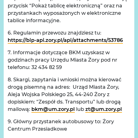
przycisk “Pokaż tablicę elektroniczną” oraz na
przystankach wyposażonych w elektroniczne
tablice informacyjne.
6. Regulamin przewozu znajdziesz tu:
https://bip-api.zory.pl/api/attachments/53786
7. Informacje dotyczące BKM uzyskasz w
godzinach pracy Urzędu Miasta Żory pod nr
telefonu: 32 434 82 59
8. Skargi, zapytania i wnioski można kierować
drogą pisemną na adres: Urząd Miasta Żory,
Aleja Wojska Polskiego 25, 44-240 Żory z
dopiskiem: “Zespół ds. Transportu” lub drogą
mailową:
bkm@um.zory.pl
lub
zt@um.zory.pl
9. Główny przystanek autobusowy to: Żory
Centrum Przesiadkowe