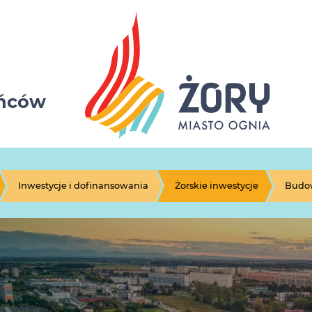
ańców
Inwestycje i dofinansowania
Żorskie inwestycje
Budow