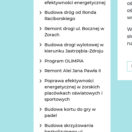
efektywności energetycznej
oś
oś
Budowa dróg od Ronda
w
Raciborskiego
Remont drogi ul. Bocznej w
W 
Żorach
s
n
Budowa drogi wylotowej w
kierunku Jastrzębia-Zdroju
Program OLIMPIA
Remont Alei Jana Pawła II
Poprawa efektywności
energetycznej w żorskich
placówkach oświatowych i
sportowych
Budowa kortu do gry w
padel
Budowa skrzyżowania
bezkolizyjnego ul.