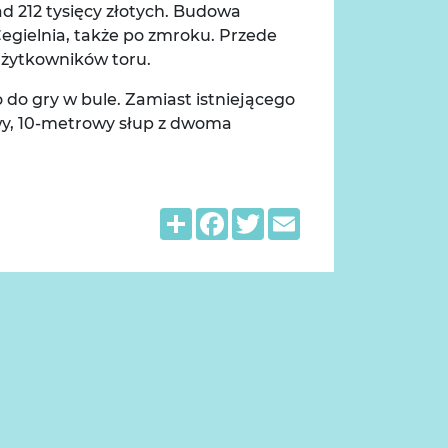
d 212 tysięcy złotych. Budowa
Cegielnia, także po zmroku. Przede
żytkowników toru.
 do gry w bule. Zamiast istniejącego
y, 10-metrowy słup z dwoma
Share
Facebook
Twitter
Email