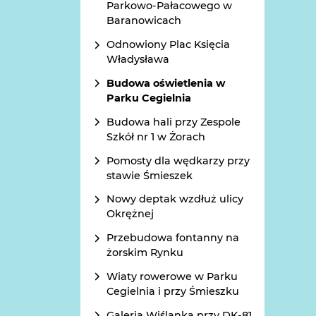
Parkowo-Pałacowego w
Baranowicach
Odnowiony Plac Księcia
Władysława
Budowa oświetlenia w
Parku Cegielnia
Budowa hali przy Zespole
Szkół nr 1 w Żorach
Pomosty dla wędkarzy przy
stawie Śmieszek
Nowy deptak wzdłuż ulicy
Okrężnej
Przebudowa fontanny na
żorskim Rynku
Wiaty rowerowe w Parku
Cegielnia i przy Śmieszku
Galeria Wiślanka przy DK-81