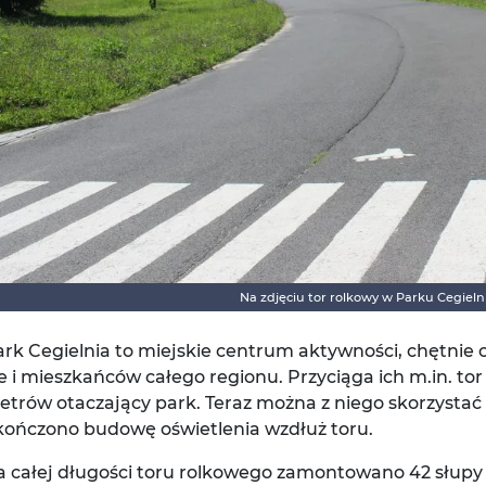
Na zdjęciu tor rolkowy w Parku Cegieln
rk Cegielnia to miejskie centrum aktywności, chętnie 
e i mieszkańców całego regionu. Przyciąga ich m.in. tor
trów otaczający park. Teraz można z niego skorzystać
kończono budowę oświetlenia wzdłuż toru.
a całej długości toru rolkowego zamontowano 42 słup