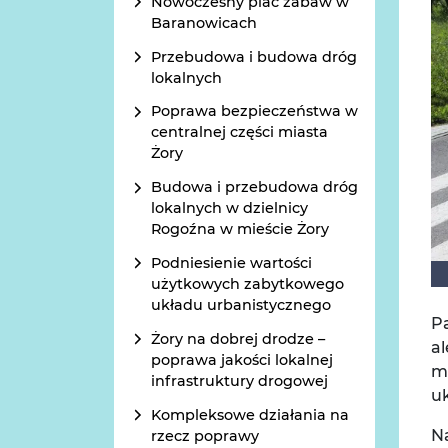
Nowoczesny plac zabaw w
Baranowicach
Przebudowa i budowa dróg
lokalnych
Poprawa bezpieczeństwa w
centralnej części miasta
Żory
Budowa i przebudowa dróg
lokalnych w dzielnicy
Rogoźna w mieście Żory
Podniesienie wartości
użytkowych zabytkowego
układu urbanistycznego
Pa
Żory na dobrej drodze –
al
poprawa jakości lokalnej
me
infrastruktury drogowej
u
Kompleksowe działania na
N
rzecz poprawy