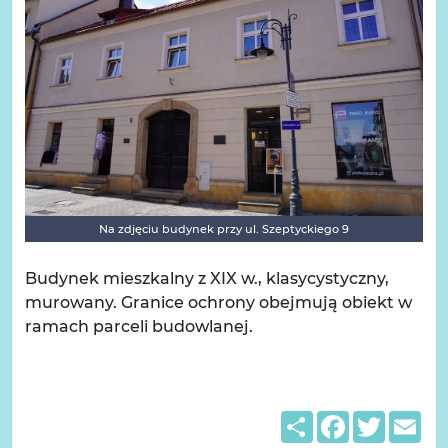
Na zdjęciu budynek przy ul. Szeptyckiego 9
Budynek mieszkalny z XIX w., klasycystyczny,
murowany. Granice ochrony obejmują obiekt w
ramach parceli budowlanej.
Share
Facebook
Twitter
Em