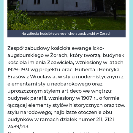
Na zdjęciu kościół ewangelicko-augsburski w Żorach
Zespół zabudowy kościoła ewangelicko-
augsburskiego w Żorach, który tworzą: budynek
kościoła imienia Zbawiciela, wzniesiony w latach
1929–1931 wg projektu braci Huberta i Henryka
Erasów z Wrocławia, w stylu modernistycznym z
elementami stylu neobarokowego oraz
uproszczonym stylem art deco we wnętrzu;
budynek parafii, wzniesiony w 1907 r., o formie
łączącej elementy stylów historycznych oraz tzw.
stylu narodowego; najbliższe otoczenie obu
budynków w ramach działek numer 211, 212 i
2489/213.