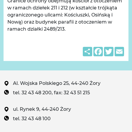
Granice ochrony obejmują kościół z otoczeniem
w ramach dziełek 211 i 212 (w kształcie trójkąta
ograniczonego ulicami: Kościuszki, Osińską i
Nową) oraz budynek parafii z otoczeniem w
ramach działki 2489/213.
Share
Facebook
Twitter
Em
Al. Wojska Polskiego 25, 44-240 Żory
tel. 32 43 48 200, fax: 32 43 51 215
ul. Rynek 9, 44-240 Żory
tel. 32 43 48 100