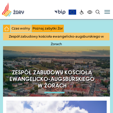
Czas wolny
Poznaj zabytki Żor
Zespół zabudowy kościoła ewangelicko-augsburskiego w
Żorach
ZESPÓŁ ZABUDOWY KOŚCIOŁA
EWANGELICKO-AUGSBURSKIEGO
W ŻORACH