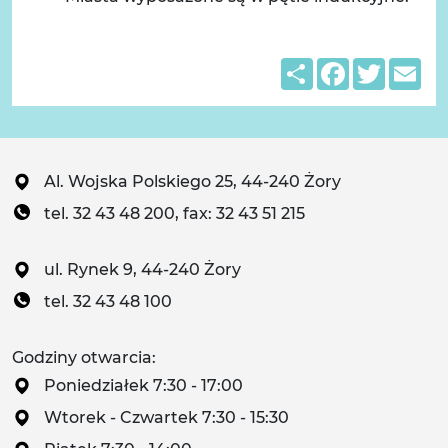
Share
Facebook
Twitter
Em
Al. Wojska Polskiego 25, 44-240 Żory
tel. 32 43 48 200, fax: 32 43 51 215
ul. Rynek 9, 44-240 Żory
tel. 32 43 48 100
Godziny otwarcia:
Poniedziałek 7:30 - 17:00
Wtorek - Czwartek 7:30 - 15:30