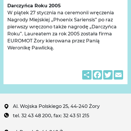
Darczyńca Roku 2005
W piątek 27 stycznia na ceremonii wręczenia
Nagrody Miejskiej „Phoenix Sariensis” po raz
pierwszy wręczono także nagrodę „Darczyńca
Roku”. Laureatem za rok 2005 została firma
EUROMOT Żory kierowana przez Panią
Weronikę Pawlicką.
Share
Facebook
Twitter
Em
Al. Wojska Polskiego 25, 44-240 Żory
tel. 32 43 48 200, fax: 32 43 51 215