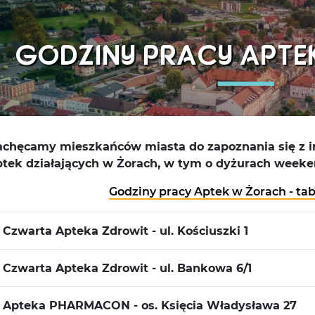
GODZINY PRACY APTE
achęcamy mieszkańców miasta do zapoznania się z i
ptek działających w Żorach, w tym o dyżurach wee
Godziny pracy Aptek w Żorach - ta
Czwarta Apteka Zdrowit - ul. Kościuszki 1
Czwarta Apteka Zdrowit - ul. Bankowa 6/1
Apteka PHARMACON - os. Księcia Władysława 27