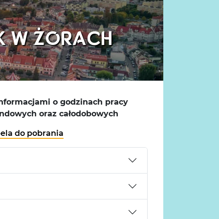
K W ŻORACH
nformacjami o godzinach pracy
kendowych oraz całodobowych
bela do pobrania