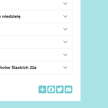
 niedzielę
ców Ślaskich 22a
Share
Facebook
Twitter
Email