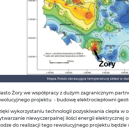
Mapa Polski obrazująca temperaturę skład w dan
iasto Żory we współpracy z dużym zagranicznym partne
ewolucyjnego projektu - budowę elektrociepłowni geot
zięki wykorzystaniu technologii pozyskiwania ciepła w
twarzanie niewyczerpalnej ilości energii elektrycznej 
odze do realizacji tego rewolucyjnego projektu będzi