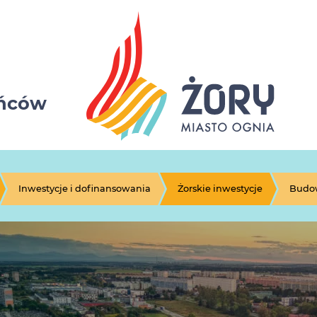
ańców
Inwestycje i dofinansowania
Żorskie inwestycje
Budow