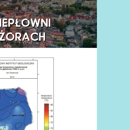
IEPŁOWNI
 ŻORACH