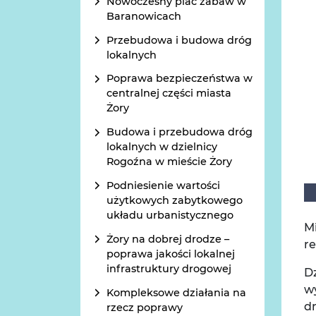
Nowoczesny plac zabaw w
Baranowicach
Przebudowa i budowa dróg
lokalnych
Poprawa bezpieczeństwa w
centralnej części miasta
Żory
Budowa i przebudowa dróg
lokalnych w dzielnicy
Rogoźna w mieście Żory
Podniesienie wartości
użytkowych zabytkowego
układu urbanistycznego
M
Żory na dobrej drodze –
r
poprawa jakości lokalnej
infrastruktury drogowej
D
wy
Kompleksowe działania na
dr
rzecz poprawy