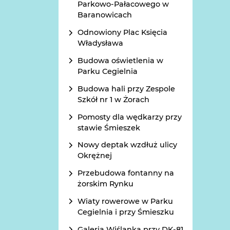
Parkowo-Pałacowego w
Baranowicach
Odnowiony Plac Księcia
Władysława
Budowa oświetlenia w
Parku Cegielnia
Budowa hali przy Zespole
Szkół nr 1 w Żorach
Pomosty dla wędkarzy przy
stawie Śmieszek
Nowy deptak wzdłuż ulicy
Okrężnej
Przebudowa fontanny na
żorskim Rynku
Wiaty rowerowe w Parku
Cegielnia i przy Śmieszku
Galeria Wiślanka przy DK-81