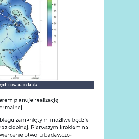
ych obszarach kraju.
rem planuje realizację
ermalnej.
 obiegu zamkniętym, możliwe będzie
oraz cieplnej. Pierwszym krokiem na
e wiercenie otworu badawczo-