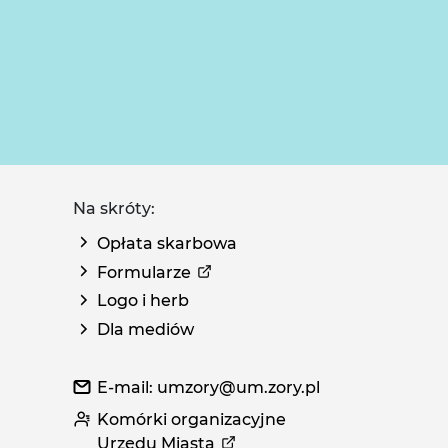
Na skróty:
Opłata skarbowa
Formularze
Logo i herb
Dla mediów
E-mail: umzory@um.zory.pl
Komórki organizacyjne
Urzędu Miasta