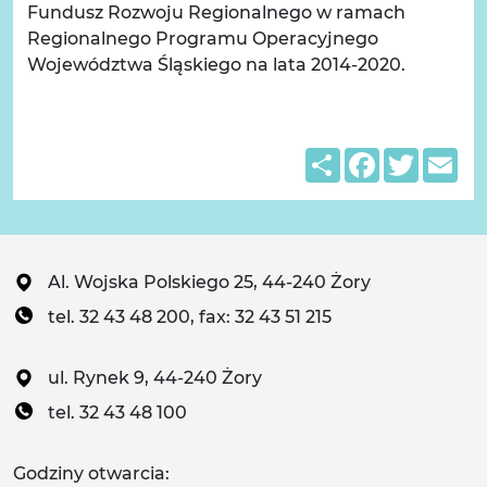
Fundusz Rozwoju Regionalnego w ramach
Regionalnego Programu Operacyjnego
Województwa Śląskiego na lata 2014-2020.
Share
Facebook
Twitter
Em
Al. Wojska Polskiego 25, 44-240 Żory
tel. 32 43 48 200, fax: 32 43 51 215
ul. Rynek 9, 44-240 Żory
tel. 32 43 48 100
Godziny otwarcia: