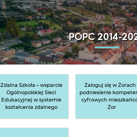
POPC 2014-20
Zdalna Szkoła – wsparcie
Zaloguj się w Żorach 
Ogólnopolskiej Sieci
podniesienie kompeten
Edukacyjnej w systemie
cyfrowych mieszkańc
kształcenia zdalnego
Żor