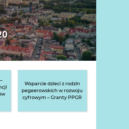
20
–
Wsparcie dzieci z rodzin
cji
pegeerowskich w rozwoju
ów
cyfrowym – Granty PPGR