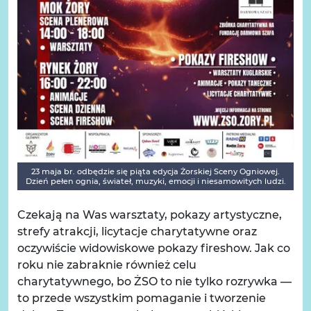
23 maja br. odbędzie się piąta edycja Żorskiej Sceny Ogniowej.
Dzień pełen ognia, świateł, muzyki, emocji i niesamowitych ludzi.
Czekają na Was warsztaty, pokazy artystyczne,
strefy atrakcji, licytacje charytatywne oraz
oczywiście widowiskowe pokazy fireshow. Jak co
roku nie zabraknie również celu
charytatywnego, bo ŻSO to nie tylko rozrywka —
to przede wszystkim pomaganie i tworzenie