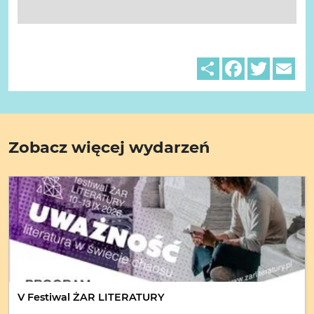
Share
Facebook
Twitter
Em
Zobacz więcej wydarzeń
V Festiwal ŻAR LITERATURY