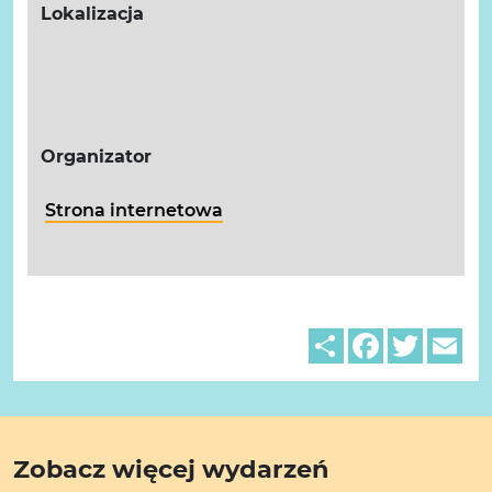
Lokalizacja
Organizator
Strona internetowa
Share
Facebook
Twitter
Em
Zobacz więcej wydarzeń