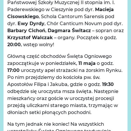
Państwowej Szkoły Muzycznej II stopnia im. I.
Paderewskiego w Cieszynie pod dyr.
Macieja
Cisowskiego
, Schola Cantorum Sarensis pod
dyr.
Ewy Dyrdy
, Chór Canticum Novum pod dyr.
Barbary Cichoń
,
Dagmara Świtacz
– sopran oraz
Krzysztof Walczak
– organy. Początek o godz.
20:00
, wstęp wolny!
Główną część obchodów Święta Ogniowego
zapoczątkuje w poniedziałek,
11 maja
o godz.
17:00
uroczysty apel strażacki na żorskim Rynku.
Po nim przejdziemy do kościoła pw. św.
Apostołów Filipa i Jakuba, gdzie o godz.
19:30
odbędzie się uroczysta msza święta. Następnie
mieszkańcy oraz goście w uroczystej procesji
przejdą uliczkami starego miasta, trzymając w
dłoniach setki płonących pochodni.
Na tym jednak nie koniec! Na wszystkich