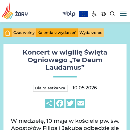
Czas wolny
Kalendarz wydarzeń
Wydarzenie
Koncert w wigilię Święta
Ogniowego „Te Deum
Laudamus”
10.05.2026
Dla mieszkańca
Share
Facebook
Twitter
Email
W niedzielę, 10 maja w kościele pw. św.
Apostołów Filipa i Jakuba odbędzie się