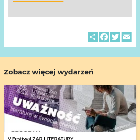
Share
Facebook
Twitter
Em
Zobacz więcej wydarzeń
V Festiwal ŻAR LITERATURY