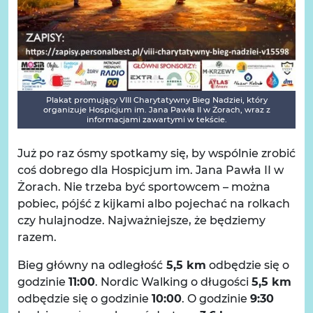
Plakat promujący VIII Charytatywny Bieg Nadziei, który
organizuje Hospicjum im. Jana Pawła II w Żorach, wraz z
informacjami zawartymi w tekście.
Już po raz ósmy spotkamy się, by wspólnie zrobić
coś dobrego dla Hospicjum im. Jana Pawła II w
Żorach. Nie trzeba być sportowcem – można
pobiec, pójść z kijkami albo pojechać na rolkach
czy hulajnodze. Najważniejsze, że będziemy
razem.
Bieg główny na odległość
5,5 km
odbędzie się o
godzinie
11:00
. Nordic Walking o długości
5,5 km
odbędzie się o godzinie
10:00
. O godzinie
9:30