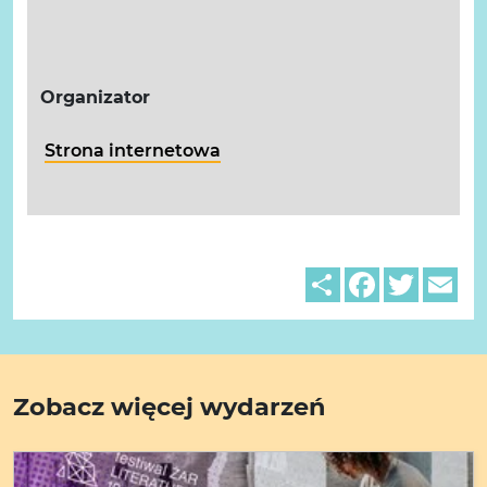
Organizator
Strona internetowa
Share
Facebook
Twitter
Em
Zobacz więcej wydarzeń