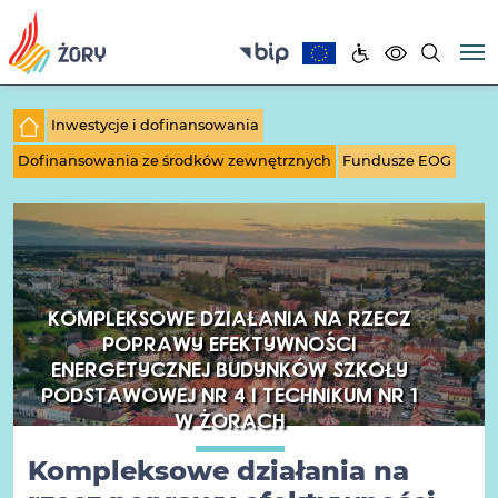
Inwestycje i dofinansowania
Dofinansowania ze środków zewnętrznych
Fundusze EOG
KOMPLEKSOWE DZIAŁANIA NA RZECZ
POPRAWY EFEKTYWNOŚCI
ENERGETYCZNEJ BUDYNKÓW SZKOŁY
PODSTAWOWEJ NR 4 I TECHNIKUM NR 1
W ŻORACH
Kompleksowe działania na