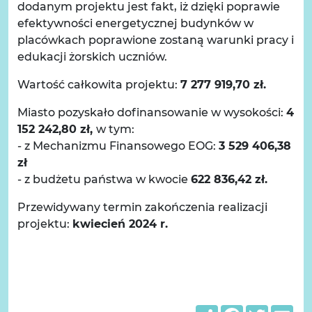
dodanym projektu jest fakt, iż dzięki poprawie
efektywności energetycznej budynków w
placówkach poprawione zostaną warunki pracy i
edukacji żorskich uczniów.
Wartość całkowita projektu:
7 277 919,70 zł.
Miasto pozyskało dofinansowanie w wysokości:
4
152 242,80 zł
,
w tym:
- z Mechanizmu Finansowego EOG:
3 529 406,38
zł
- z budżetu państwa w kwocie
622 836,42 zł.
Przewidywany termin zakończenia realizacji
projektu:
kwiecień 2024 r.
Share
Facebook
Twitter
Em