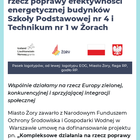
rzecz poprawy efektywności
energetycznej budynków
Szkoły Podstawowej nr 4 i
Technikum nr 1 w Żorach
Pasek logotypów, od lewej: logotypu EOG, Miasto Żory, flaga RP,
godło RP.
Wspólnie działamy na rzecz Europy zielonej,
konkurencyjnej i sprzyjającej integracji
społecznej
Miasto Żory zawarło z Narodowym Funduszem
Ochrony Środowiska i Gospodarki Wodnej w
Warszawie umowę na dofinansowanie projektu
pn
.
„Kompleksowe działania na rzecz poprawy