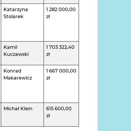
Katarzyna
1 282 000,00
Stolarek
zł
Kamil
1 703 322,40
Kuczawski
zł
Konrad
1 667 000,00
Makarewicz
zł
Michał Klein
615 600,00
zł