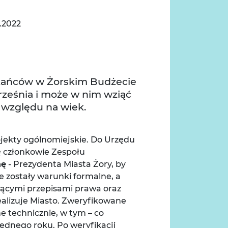
.2022
er
mail
szkańców w Żorskim Budżecie
rześnia i może w nim wziąć
 względu na wiek.
jekty ogólnomiejskie. Do Urzędu
ię członkowie Zespołu
hę
- Prezydenta Miasta Żory, by
ne zostały warunki formalne, a
ącymi przepisami prawa oraz
realizuje Miasto. Zweryfikowane
e technicznie, w tym – co
jednego roku. Po weryfikacji