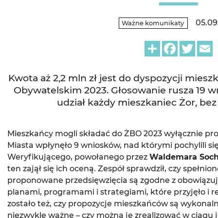
05.09
Ważne komunikaty
Share
Facebook
Twitt
E
Kwota aż 2,2 mln zł jest do dyspozycji mie
Obywatelskim 2023. Głosowanie rusza 19 w
udział każdy mieszkaniec Żor, bez
Mieszkańcy mogli składać do ŻBO 2023 wyłącznie pro
Miasta wpłynęło 9 wniosków, nad którymi pochylili s
Weryfikującego, powołanego przez
Waldemara Soc
ten zajął się ich oceną. Zespół sprawdził, czy spełnio
proponowane przedsięwzięcia są zgodne z obowiązuj
planami, programami i strategiami, które przyjęło i 
zostało też, czy propozycje mieszkańców są wykonaln
niezwykle ważne – czy można je zrealizować w ciągu 