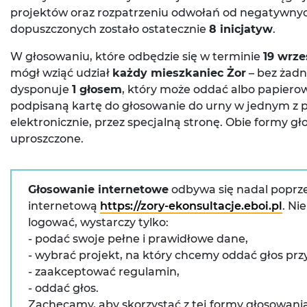
projektów oraz rozpatrzeniu odwołań od negatywny
dopuszczonych zostało ostatecznie
8 inicjatyw
.
W głosowaniu, które odbędzie się w terminie
19 wrze
mógł wziąć udział
każdy mieszkaniec Żor
– bez żadn
dysponuje
1 głosem
, który może oddać albo papiero
podpisaną kartę do głosowanie do urny w jednym z 
elektronicznie, przez specjalną stronę. Obie formy 
uproszczone.
Głosowanie internetowe
odbywa się nadal poprze
internetową
https://zory-ekonsultacje.eboi.pl
. Ni
logować, wystarczy tylko:
- podać swoje pełne i prawidłowe dane,
- wybrać projekt, na który chcemy oddać głos prz
- zaakceptować regulamin,
- oddać głos.
Zachęcamy, aby skorzystać z tej formy głosowania