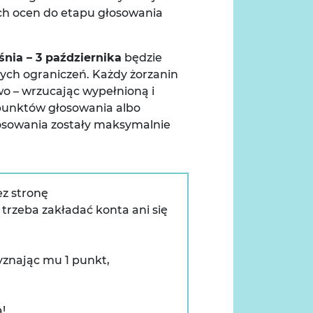
ch ocen do etapu głosowania
śnia – 3 października
będzie
ych ograniczeń. Każdy żorzanin
wo – wrzucając wypełnioną i
punktów głosowania albo
głosowania zostały maksymalnie
z stronę
e trzeba zakładać konta ani się
yznając mu 1 punkt,
!