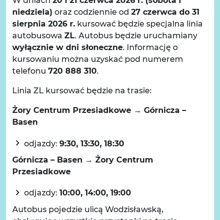
W dniach
20 i 21 czerwca 2026 r. (sobota i
niedziela)
oraz codziennie od
27 czerwca do 31
sierpnia 2026 r.
kursować będzie specjalna linia
autobusowa
ZL
. Autobus będzie uruchamiany
wyłącznie w dni słoneczne
. Informację o
kursowaniu można uzyskać pod numerem
telefonu
720 888 310
.
Linia ZL kursować będzie na trasie:
Żory Centrum Przesiadkowe → Górnicza –
Basen
odjazdy:
9:30, 13:30, 18:30
Górnicza – Basen → Żory Centrum
Przesiadkowe
odjazdy:
10:00, 14:00, 19:00
Autobus pojedzie ulicą Wodzisławską,