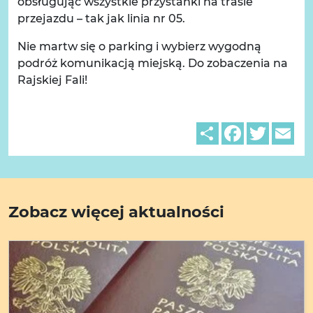
obsługując wszystkie przystanki na trasie
przejazdu – tak jak linia nr 05.
Nie martw się o parking i wybierz wygodną
podróż komunikacją miejską. Do zobaczenia na
Rajskiej Fali!
Share
Facebook
Twitter
Em
Zobacz więcej aktualności