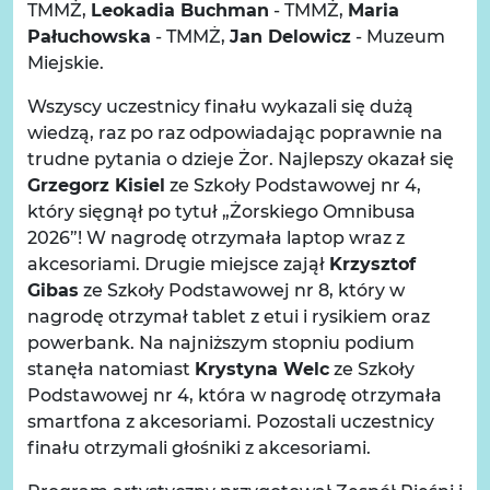
TMMŻ,
Leokadia Buchman
- TMMŻ,
Maria
Pałuchowska
- TMMŻ,
Jan Delowicz
- Muzeum
Miejskie.
Wszyscy uczestnicy finału wykazali się dużą
wiedzą, raz po raz odpowiadając poprawnie na
trudne pytania o dzieje Żor. Najlepszy okazał się
Grzegorz Kisiel
ze Szkoły Podstawowej nr 4,
który sięgnął po tytuł „Żorskiego Omnibusa
2026”! W nagrodę otrzymała laptop wraz z
akcesoriami. Drugie miejsce zajął
Krzysztof
Gibas
ze Szkoły Podstawowej nr 8, który w
nagrodę otrzymał tablet z etui i rysikiem oraz
powerbank. Na najniższym stopniu podium
stanęła natomiast
Krystyna Welc
ze Szkoły
Podstawowej nr 4, która w nagrodę otrzymała
smartfona z akcesoriami. Pozostali uczestnicy
finału otrzymali głośniki z akcesoriami.