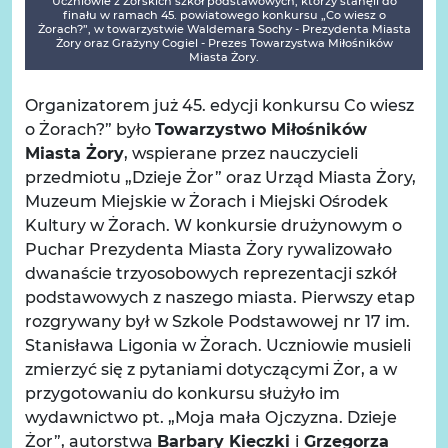
Uczniowie z Żorskich szkół podstawowych, którzy stanęli do
finału w ramach 45. powiatowego konkursu „Co wiesz o
Żorach?”, w towarzystwie Waldemara Sochy - Prezydenta Miasta
Żory oraz Grażyny Cogiel - Prezes Towarzystwa Miłośników
Miasta Żory.
Organizatorem już 45. edycji konkursu Co wiesz
o Żorach?” było
Towarzystwo Miłośników
Miasta Żory
, wspierane przez nauczycieli
przedmiotu „Dzieje Żor” oraz Urząd Miasta Żory,
Muzeum Miejskie w Żorach i Miejski Ośrodek
Kultury w Żorach. W konkursie drużynowym o
Puchar Prezydenta Miasta Żory rywalizowało
dwanaście trzyosobowych reprezentacji szkół
podstawowych z naszego miasta. Pierwszy etap
rozgrywany był w Szkole Podstawowej nr 17 im.
Stanisława Ligonia w Żorach. Uczniowie musieli
zmierzyć się z pytaniami dotyczącymi Żor, a w
przygotowaniu do konkursu służyło im
wydawnictwo pt. „Moja mała Ojczyzna. Dzieje
Żor”, autorstwa
Barbary Kieczki
i
Grzegorza