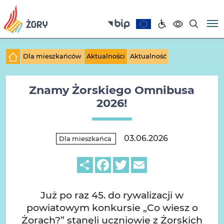
Dla mieszkańców
Aktualności
Aktualność
Znamy Żorskiego Omnibusa
2026!
03.06.2026
Dla mieszkańca
Share
Facebook
Twitter
Email
Już po raz 45. do rywalizacji w
powiatowym konkursie „Co wiesz o
Żorach?” stanęli uczniowie z Żorskich