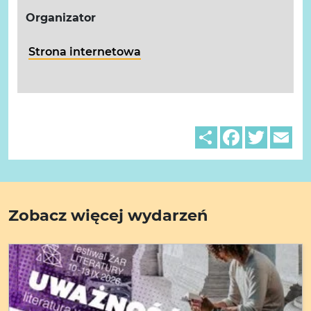
Organizator
Strona internetowa
Share
Facebook
Twitter
Em
Zobacz więcej wydarzeń