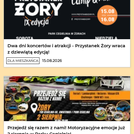
Dwa dni koncertów i atrakcji - Przystanek Żory wraca
z dziewiątą edycją!
15.08.2026
DLA MIESZKAŃCA
Przejedź się razem z nami! Motoryzacyjne emocje już
2 sierpnia w Parku Cegielnia!