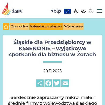
Czas wolny
Kalendarz wydarzeń
Wydarzenie
Śląskie dla Przedsiębiorcy w
KSSENONIE – wyjątkowe
spotkanie dla biznesu w Żorach
20.11.2025
Share
Facebook
Twitter
Email
Serdecznie zapraszamy mikro, małe i
średnie firmy z województwa śląskiego