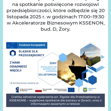
na spotkanie poświęcone rozwojowi
przedsiębiorczości, które odbędzie się 20
listopada 2025 r. w godzinach 17:00–19:30
w Akceleratorze Biznesowym KSSENON,
bud. D, Żory.
Grafika odnośnie wydarzenia pn. Śląskie dla Przedsiębiorcy w
KSSENONIE – wyjątkowe spotkanie dla biznesu w Żorach, wraz z
informacjami zawartymi w tekście.