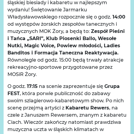
śląskiej biesiady i kabaretu w najlepszym
wydaniu! Świętowanie Jarmarku
Władysławowskiego rozpocznie się o godz.
14:00
od występów żorskich zespołów tanecznych i
muzycznych MOK Żory, a będą to:
Zespół Pieśni
i Tańca „SARI”, Klub Piosenki Ballo, Wesołe
Nutki, Magic Voice, Powiew młodości, Ladies
Banditos i Formacja Taneczna Reaktywacja.
Równolegle od godz. 15:00 będą trwały atrakcje
rekreacyjno-sportowe przygotowane przez
MOSiR Żory.
O godz.
17:15
na scenie zaprezentuje się
Grupa
FEST
, która porwie publiczność do zabawy
swoim szlagierowo-kabaretowym show. Po nich
scenę przejmą artyści z
Kabaretu Rewers
, na
czele z Januszem Rewersem, znanym z kabaretu
Ciach. Wieczór zakończy natomiast prawdziwa
muzyczna uczta w śląskich klimatach w