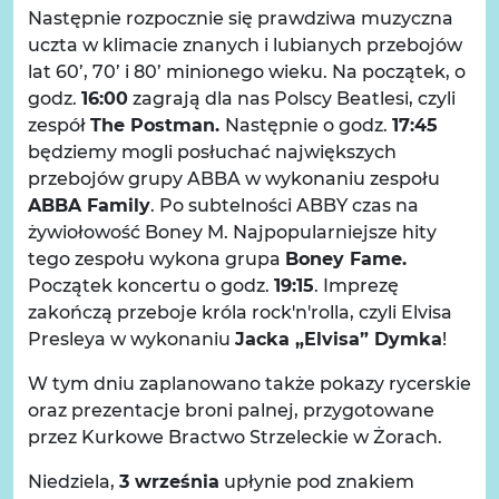
Następnie rozpocznie się prawdziwa muzyczna
uczta w klimacie znanych i lubianych przebojów
lat 60’, 70’ i 80’ minionego wieku. Na początek, o
godz.
16:00
zagrają dla nas Polscy Beatlesi, czyli
zespół
The Postman.
Następnie o godz.
17:45
będziemy mogli posłuchać największych
przebojów grupy ABBA w wykonaniu zespołu
ABBA Family
. Po subtelności ABBY czas na
żywiołowość Boney M. Najpopularniejsze hity
tego zespołu wykona grupa
Boney Fame.
Początek koncertu o godz.
19:15
. Imprezę
zakończą przeboje króla rock'n'rolla, czyli Elvisa
Presleya w wykonaniu
Jacka „Elvisa” Dymka
!
W tym dniu zaplanowano także pokazy rycerskie
oraz prezentacje broni palnej, przygotowane
przez Kurkowe Bractwo Strzeleckie w Żorach.
Niedziela,
3 września
upłynie pod znakiem