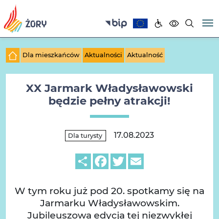
Dla mieszkańców
Aktualności
Aktualność
XX Jarmark Władysławowski
będzie pełny atrakcji!
17.08.2023
Dla turysty
Share
Facebook
Twitter
Email
W tym roku już pod 20. spotkamy się na
Jarmarku Władysławowskim.
Jubileuszowa edycja tej niezwykłej