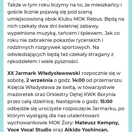
Także w tym roku liczymy na to, że mieszkańcy i
goście licznie pojawią się pod sceną
umiejscowioną obok Klubu MOK Rebus. Będą na
nich czekały dwa dni świetnej zabawy,
wypełnione muzyką, tańcem i śpiewem. Jak co
roku nie zabraknie pokazów rycerskich i
rodzinnych rozgrywek sportowych. Na
odwiedzających będą też czekały stragany z
rękodziełem i wiele pyszności.
XX Jarmark Władysławowski
rozpocznie się w
sobotę,
2 września
o godz.
14:00
od przemarszu
Księcia Władysława ze świtą, w towarzystwie
mażoretek oraz Orkiestry Dętej KWK Borynia
przez całą dzielnicę. Następnie o godz.
15:00
odbędzie się uroczyste rozpoczęcie Jarmarku, po
którym wystąpią dla nas utalentowani
wychowankowie MOK Żory:
Mateusz Kempny,
Voce Vocal Studio
oraz
Aikido Yoshincan.