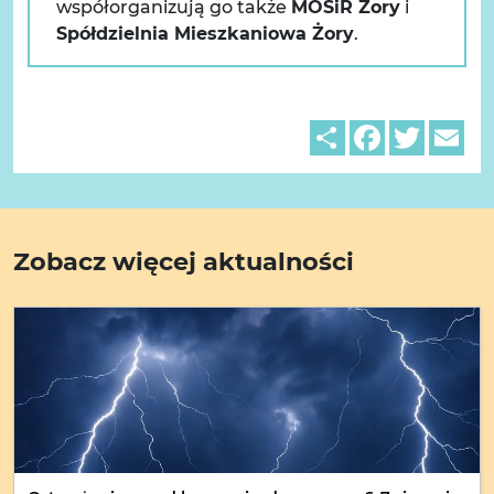
współorganizują go także
MOSiR Żory
i
Spółdzielnia Mieszkaniowa Żory
.
Share
Facebook
Twitter
Em
Zobacz więcej aktualności