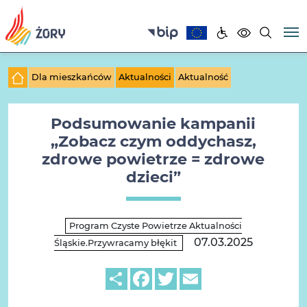
Dla mieszkańców
Aktualności
Aktualność
Podsumowanie kampanii
„Zobacz czym oddychasz,
zdrowe powietrze = zdrowe
dzieci”
Program Czyste Powietrze Aktualności
07.03.2025
Śląskie.Przywracamy błękit
Share
Facebook
Twitter
Email