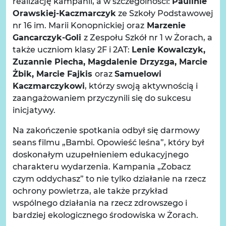
realizację kampanii, a w szczególności:
Paulinie
Orawskiej-Kaczmarczyk
ze Szkoły Podstawowej
nr 16 im. Marii Konopnickiej oraz
Marzenie
Gancarczyk-Goli
z Zespołu Szkół nr 1 w Żorach, a
także uczniom klasy 2F i 2AT:
Lenie Kowalczyk,
Zuzannie Piecha, Magdalenie Drzyzga, Marcie
Żbik, Marcie Fajkis
oraz
Samuelowi
Kaczmarczykowi
, którzy swoją aktywnością i
zaangażowaniem przyczynili się do sukcesu
inicjatywy.
Na zakończenie spotkania odbył się darmowy
seans filmu „Bambi. Opowieść leśna”, który był
doskonałym uzupełnieniem edukacyjnego
charakteru wydarzenia. Kampania „Zobacz
czym oddychasz” to nie tylko działanie na rzecz
ochrony powietrza, ale także przykład
wspólnego działania na rzecz zdrowszego i
bardziej ekologicznego środowiska w Żorach.