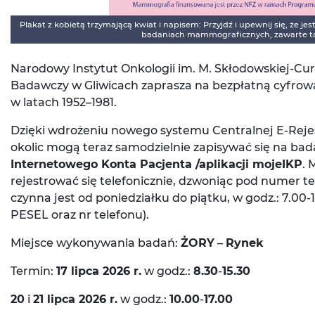
Plakat z kobietą trzymającą kwiat i napisem: Przyjdź i upewnij się, że je
badaniach mammograficznych, zawarte ta
Narodowy Instytut Onkologii im. M. Skłodowskiej-Cur
Badawczy w Gliwicach zaprasza na bezpłatną cyfr
w latach 1952–1981.
Dzięki wdrożeniu nowego systemu Centralnej E-Rejest
okolic mogą teraz samodzielnie zapisywać się na ba
Internetowego Konta Pacjenta /aplikacji mojeIKP
. 
rejestrować się telefonicznie, dzwoniąc pod numer t
czynna jest od poniedziałku do piątku, w godz.: 7.00
PESEL oraz nr telefonu).
Miejsce wykonywania badań:
ŻORY
–
Rynek
Termin:
17 lipca 2026 r.
w godz.:
8.30
-
15.30
20
i
21 lipca 2026 r.
w godz.:
10.00
-
17.00