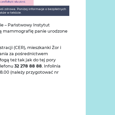
steś zdrowa. Poniżej informacje o bezpłatnych
kże w tekście.
ie – Państwowy Instytut
ową mammografię panie urodzone
racji (CER), mieszkanki Żor i
dania za pośrednictwem
Mogą też tak jak do tej pory
elefonu
32 278 88 88
. Infolinia
-18.00 (należy przygotować nr