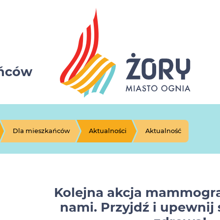
ańców
Dla mieszkańców
Aktualności
Aktualność
Kolejna akcja mammogra
nami. Przyjdź i upewnij s