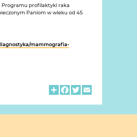
Programu profilaktyki raka
ezpieczonym Paniom w wieku od 45
-i-diagnostyka/mammografia-
Share
Facebook
Twitter
Email