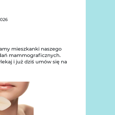
2026
er
mail
ęcamy mieszkanki naszego
badań mammograficznych.
lekaj i już dziś umów się na