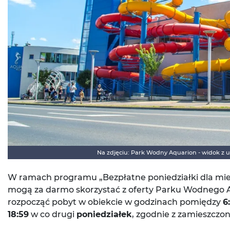
Na zdjęciu: Park Wodny Aquarion - widok z u
W ramach programu „Bezpłatne poniedziałki dla mi
mogą za darmo skorzystać z oferty Parku Wodnego Aq
rozpocząć pobyt w obiekcie w godzinach pomiędzy
6
18:59
w co drugi
poniedziałek
, zgodnie z zamieszc