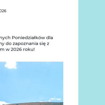
2026
er
mail
tnych Poniedziałków dla
y do zapoznania się z
 w 2026 roku!