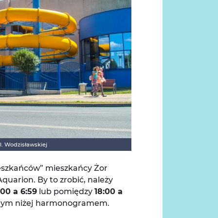
l. Wodzisławskiej
eszkańców” mieszkańcy Żor
uarion. By to zrobić, należy
:00 a 6:59
lub pomiędzy
18:00 a
zonym niżej harmonogramem.