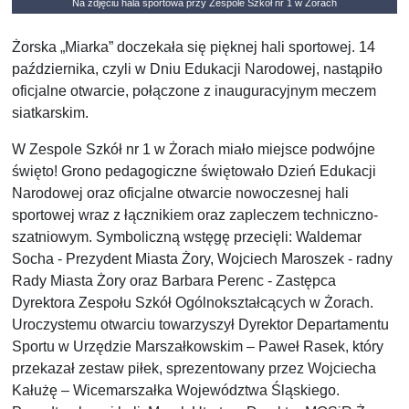
Na zdjęciu hala sportowa przy Zespole Szkół nr 1 w Żorach
Żorska „Miarka” doczekała się pięknej hali sportowej. 14
października, czyli w Dniu Edukacji Narodowej, nastąpiło
oficjalne otwarcie, połączone z inauguracyjnym meczem
siatkarskim.
W Zespole Szkół nr 1 w Żorach miało miejsce podwójne
święto! Grono pedagogiczne świętowało Dzień Edukacji
Narodowej oraz oficjalne otwarcie nowoczesnej hali
sportowej wraz z łącznikiem oraz zapleczem techniczno-
szatniowym. Symboliczną wstęgę przecięli: Waldemar
Socha - Prezydent Miasta Żory, Wojciech Maroszek - radny
Rady Miasta Żory oraz Barbara Perenc - Zastępca
Dyrektora Zespołu Szkół Ogólnokształcących w Żorach.
Uroczystemu otwarciu towarzyszył Dyrektor Departamentu
Sportu w Urzędzie Marszałkowskim – Paweł Rasek, który
przekazał zestaw piłek, sprezentowany przez Wojciecha
Kałużę – Wicemarszałka Województwa Śląskiego.