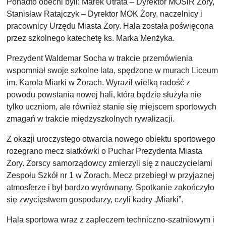
Ponadto obecni byli: Marek Utrata – Dyrektor MOSiR Żory,
Stanisław Ratajczyk – Dyrektor MOK Żory, naczelnicy i
pracownicy Urzędu Miasta Żory. Hala została poświęcona
przez szkolnego katechetę ks. Marka Menżyka.
Prezydent Waldemar Socha w trakcie przemówienia
wspomniał swoje szkolne lata, spędzone w murach Liceum
im. Karola Miarki w Żorach. Wyraził wielką radość z
powodu powstania nowej hali, która będzie służyła nie
tylko uczniom, ale również stanie się miejscem sportowych
zmagań w trakcie międzyszkolnych rywalizacji.
Z okazji uroczystego otwarcia nowego obiektu sportowego
rozegrano mecz siatkówki o Puchar Prezydenta Miasta
Żory. Żorscy samorządowcy zmierzyli się z nauczycielami
Zespołu Szkół nr 1 w Żorach. Mecz przebiegł w przyjaznej
atmosferze i był bardzo wyrównany. Spotkanie zakończyło
się zwycięstwem gospodarzy, czyli kadry „Miarki”.
Hala sportowa wraz z zapleczem techniczno-szatniowym i