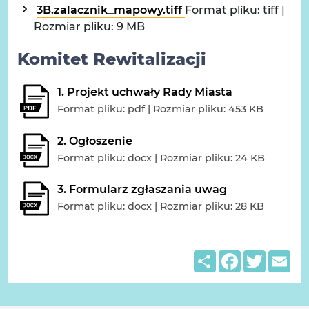
3B.zalacznik_mapowy.tiff
Format pliku: tiff |
Rozmiar pliku: 9 MB
Komitet Rewitalizacji
1. Projekt uchwały Rady Miasta
Format pliku: pdf | Rozmiar pliku: 453 KB
2. Ogłoszenie
Format pliku: docx | Rozmiar pliku: 24 KB
3. Formularz zgłaszania uwag
Format pliku: docx | Rozmiar pliku: 28 KB
Share
Facebook
Twitter
Em