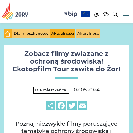
Dla mieszkańców
Aktualności
Aktualność
Zobacz filmy związane z
ochroną środowiska!
Ekotopfilm Tour zawita do Żor!
02.05.2024
Dla mieszkańca
Share
Facebook
Twitter
Email
Poznaj niezwykłe filmy poruszające
tematykę ochrony środowiska i