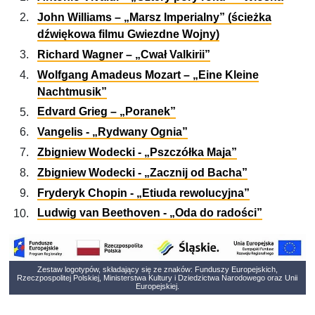
John Williams – „Marsz Imperialny” (ścieżka
dźwiękowa filmu Gwiezdne Wojny)
Richard Wagner – „Cwał Valkirii”
Wolfgang Amadeus Mozart – „Eine Kleine
Nachtmusik”
Edvard Grieg – „Poranek”
Vangelis - „Rydwany Ognia”
Zbigniew Wodecki - „Pszczółka Maja”
Zbigniew Wodecki - „Zacznij od Bacha”
Fryderyk Chopin - „Etiuda rewolucyjna”
Ludwig van Beethoven - „Oda do radości”
Zestaw logotypów, składający się ze znaków: Funduszy Europejskich,
Rzeczpospolitej Polskiej, Ministerstwa Kultury i Dziedzictwa Narodowego oraz Unii
Europejskiej.