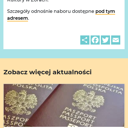
Szczegóły odnośnie naboru dostępne
pod tym
adresem
.
Share
Facebook
Twitter
Em
Zobacz więcej aktualności