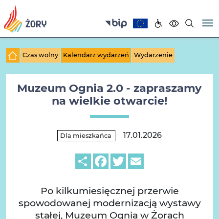
Czas wolny
Kalendarz wydarzeń
Wydarzenie
Muzeum Ognia 2.0 - zapraszamy
na wielkie otwarcie!
17.01.2026
Dla mieszkańca
Share
Facebook
Twitter
Email
Po kilkumiesięcznej przerwie
spowodowanej modernizacją wystawy
stałej, Muzeum Ognia w Żorach