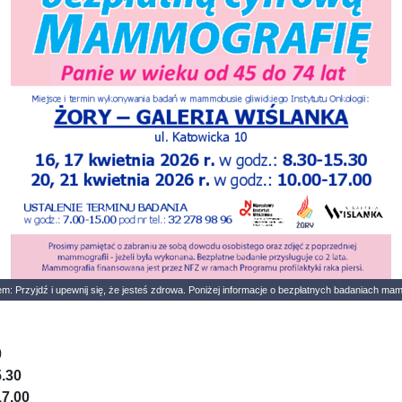
sem: Przyjdź i upewnij się, że jesteś zdrowa. Poniżej informacje o bezpłatnych badaniach m
0
5.30
17.00